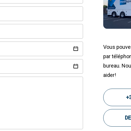
Vous pouve
par télépho
bureau. Nou
aider!
+3
DE